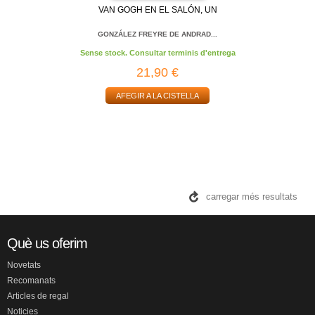
VAN GOGH EN EL SALÓN, UN
GONZÁLEZ FREYRE DE ANDRAD...
Sense stock. Consultar terminis d'entrega
21,90 €
AFEGIR A LA CISTELLA
carregar més resultats
Què us oferim
Novetats
Recomanats
Articles de regal
Noticies