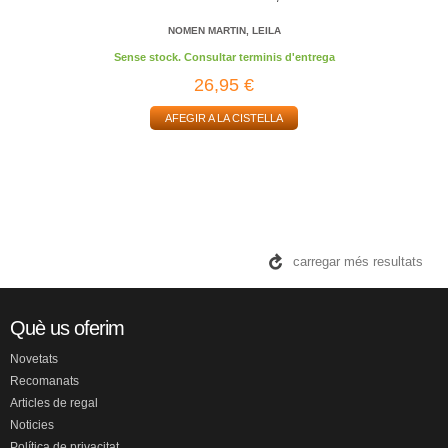
NOMEN MARTIN, LEILA
Sense stock. Consultar terminis d'entrega
26,95 €
AFEGIR A LA CISTELLA
carregar més resultats
Què us oferim
Novetats
Recomanats
Articles de regal
Noticies
Política de privacitat