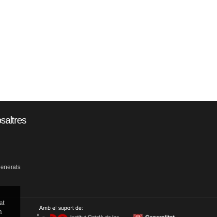
saltres
generals
at
a