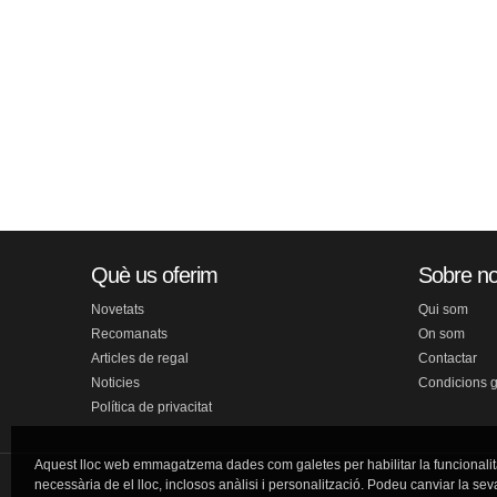
Què us oferim
Sobre no
Novetats
Qui som
Recomanats
On som
Articles de regal
Contactar
Noticies
Condicions 
Política de privacitat
Aquest lloc web emmagatzema dades com galetes per habilitar la funcionalit
necessària de el lloc, inclosos anàlisi i personalització. Podeu canviar la sev