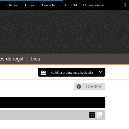
Qui som
On som
Contactar
ES
CAT
El meu compte
les de regal
Jocs
No hi ha productes a la cistella
TORNAR