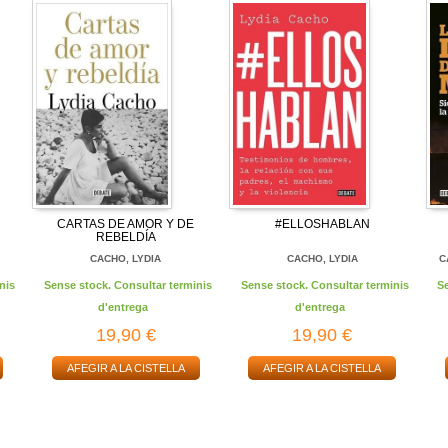
CARTAS DE AMOR Y DE
#ELLOSHABLAN
REBELDÍA
CACHO, LYDIA
CACHO, LYDIA
C
nis
Sense stock. Consultar terminis
Sense stock. Consultar terminis
S
d'entrega
d'entrega
19,90 €
19,90 €
AFEGIR A LA CISTELLA
AFEGIR A LA CISTELLA