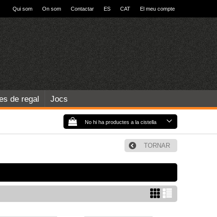
Qui som
On som
Contactar
ES
CAT
El meu compte
les de regal
Jocs
No hi ha productes a la cistella
TORNAR