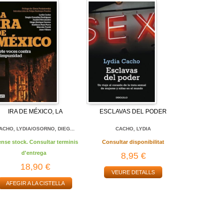
IRA DE MÉXICO, LA
ESCLAVAS DEL PODER
ACHO, LYDIA/OSORNO, DIEG...
CACHO, LYDIA
ense stock. Consultar terminis
Consultar disponibilitat
d'entrega
8,95 €
18,90 €
VEURE DETALLS
AFEGIR A LA CISTELLA