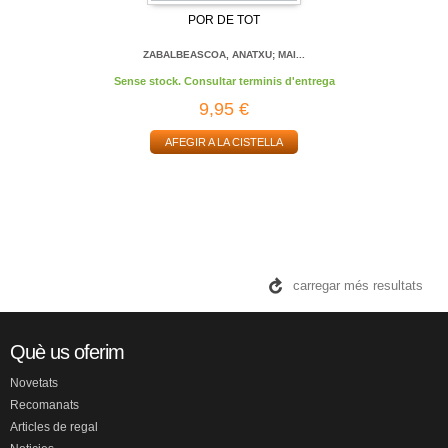
POR DE TOT
ZABALBEASCOA, ANATXU; MAI...
Sense stock. Consultar terminis d'entrega
9,95 €
AFEGIR A LA CISTELLA
carregar més resultats
Què us oferim
Novetats
Recomanats
Articles de regal