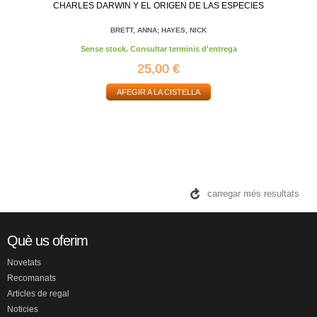
CHARLES DARWIN Y EL ORIGEN DE LAS ESPECIES
BRETT, ANNA; HAYES, NICK
Sense stock. Consultar terminis d'entrega
25,00 €
AFEGIR A LA CISTELLA
carregar més resultats
Què us oferim
Novetats
Recomanats
Articles de regal
Noticies