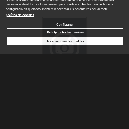
necessària de el lloc, inclosos anàlisi i personalització. Podeu canviar la seva
configuració en qualsevol moment o acceptar els paràmetres per defecte.
política de cookies
Configurar
Rebutjar totes les cookies
Acceptar totes les cookies
FALSIFICACION, LA
ARCHER, JEFFREY
Sense stock. Consultar terminis d'entrega
19,00 €
AFEGIR A LA CISTELLA