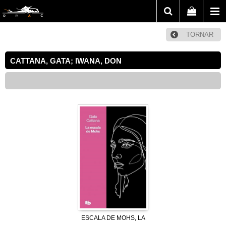
TORNAR
CATTANA, GATA; IWANA, DON
ESCALA DE MOHS, LA