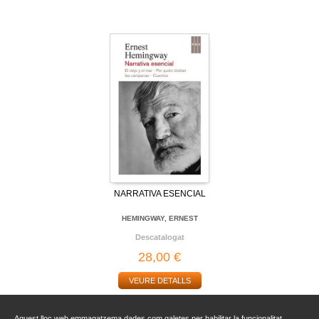
NARRATIVA ESENCIAL
HEMINGWAY, ERNEST
Descatalogat
28,00 €
VEURE DETALLS
Aquest lloc web emmagatzema dades com galetes per habilitar la funcionalitat