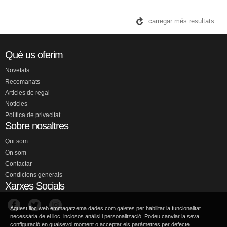
carregar més resultats
Què us oferim
Novetats
Recomanats
Articles de regal
Noticies
Política de privacitat
Sobre nosaltres
Qui som
On som
Contactar
Condicions generals
Xarxes Socials
Aquest lloc web emmagatzema dades com galetes per habilitar la funcionalitat
necessària de el lloc, inclosos anàlisi i personalització. Podeu canviar la seva
configuració en qualsevol moment o acceptar els paràmetres per defecte.