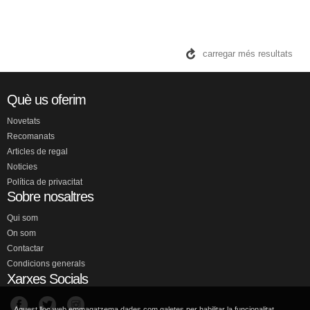
AQUITANIA
GARCÍA SÁENZ DE URTURI, E...
Consultar disponibilitat
13,95 €
VEURE DETALLS
Aquest lloc web emmagatzema dades com galetes per habilitar la funcionalitat