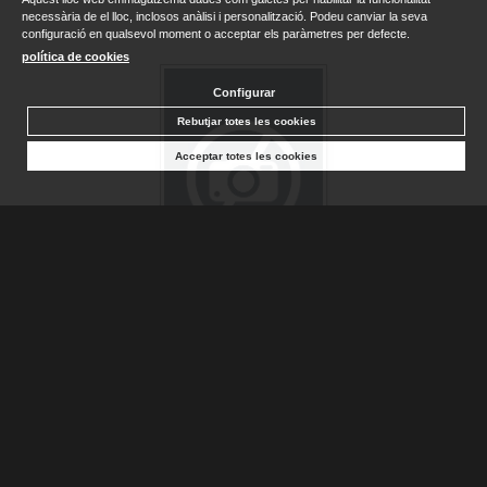
necessària de el lloc, inclosos anàlisi i personalització. Podeu canviar la seva
configuració en qualsevol moment o acceptar els paràmetres per defecte.
política de cookies
Configurar
Rebutjar totes les cookies
Acceptar totes les cookies
MADRE ESPERANZA
ZAVALA, JOSÉ MARÍA
Sense stock. Consultar terminis d'entrega
24,75 €
AFEGIR A LA CISTELLA