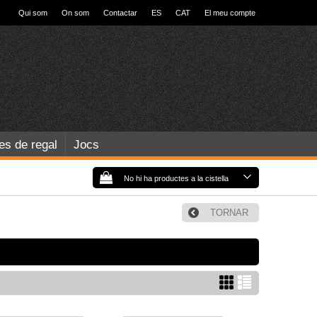
Qui som
On som
Contactar
ES
CAT
El meu compte
les de regal
Jocs
No hi ha productes a la cistella
TORNAR