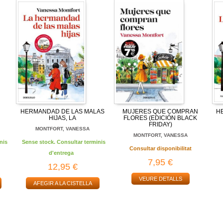
HERMANDAD DE LAS MALAS
MUJERES QUE COMPRAN
H
HIJAS, LA
FLORES (EDICIÓN BLACK
FRIDAY)
MONTFORT, VANESSA
MONTFORT, VANESSA
nis
Sense stock. Consultar terminis
Consultar disponibilitat
d'entrega
7,95 €
12,95 €
VEURE DETALLS
AFEGIR A LA CISTELLA