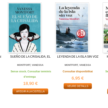
N
SUEÑO DE LA CRISALIDA, EL
LEYENDA DE LA ISLA SIN VOZ
MONTFORT, VANESSA
MONTFORT, VANESSA
Sense stock. Consultar terminis
Consultar disponibilitat
S
d'entrega
6,95 €
18,90 €
VEURE DETALLS
AFEGIR A LA CISTELLA