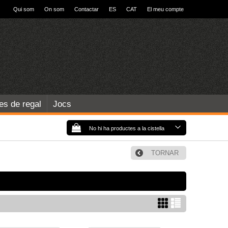
Qui som
On som
Contactar
ES
CAT
El meu compte
les de regal
Jocs
No hi ha productes a la cistella
TORNAR