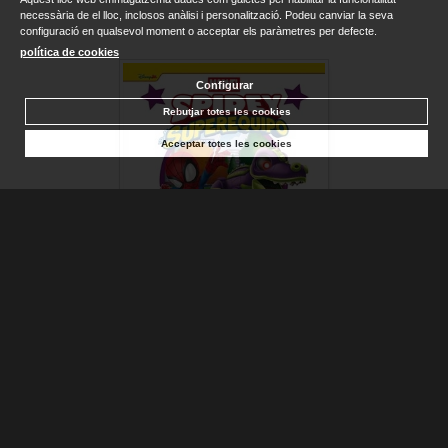
necessària de el lloc, inclosos anàlisi i personalització. Podeu canviar la seva
configuració en qualsevol moment o acceptar els paràmetres per defecte.
política de cookies
Configurar
Rebutjar totes les cookies
Acceptar totes les cookies
SPIDEY Y SU SUPEREQUIPO. MISIÓN JURÁSICA
MARVEL
Sense stock. Consultar terminis d'entrega
7,95 €
AFEGIR A LA CISTELLA