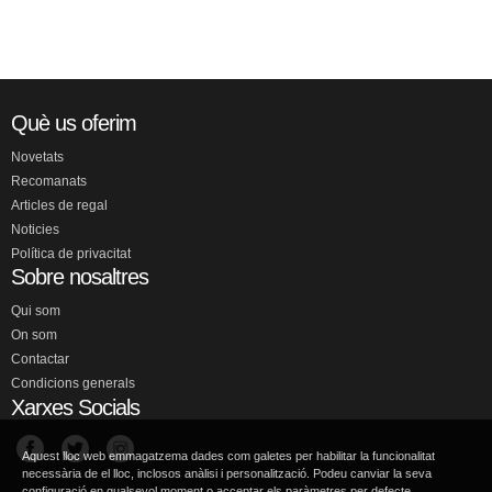
Què us oferim
Novetats
Recomanats
Articles de regal
Noticies
Política de privacitat
Sobre nosaltres
Qui som
On som
Contactar
Condicions generals
Xarxes Socials
Aquest lloc web emmagatzema dades com galetes per habilitar la funcionalitat
necessària de el lloc, inclosos anàlisi i personalització. Podeu canviar la seva
configuració en qualsevol moment o acceptar els paràmetres per defecte.