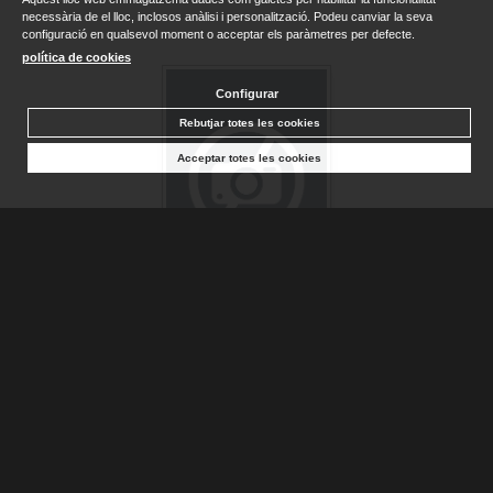
necessària de el lloc, inclosos anàlisi i personalització. Podeu canviar la seva
configuració en qualsevol moment o acceptar els paràmetres per defecte.
política de cookies
Configurar
Rebutjar totes les cookies
Acceptar totes les cookies
VINCE & JOY Y LAS TRAMPAS DEL DESTINO
JEWELL, LISA
Sense stock. Consultar terminis d'entrega
8,95 €
AFEGIR A LA CISTELLA