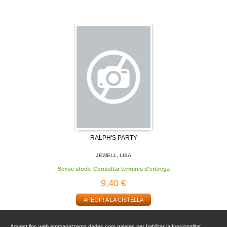
RALPH'S PARTY
JEWELL, LISA
Sense stock. Consultar terminis d'entrega
9,40 €
AFEGIR A LA CISTELLA
Aquest lloc web emmagatzema dades com galetes per habilitar la funcionalitat