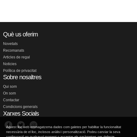
Què us oferim
Novetats
Recomanats
Articles de regal
Noticies
Política de privacitat
Sobre nosaltres
Qui som
On som
Contactar
Condicions generals
Xarxes Socials
Aquest lloc web emmagatzema dades com galetes per habilitar la funcionalitat
necessària de el lloc, inclosos anàlisi i personalització. Podeu canviar la seva
configuració en qualsevol moment o acceptar els paràmetres per defecte.