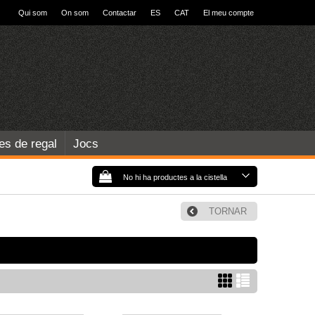
Qui som
On som
Contactar
ES
CAT
El meu compte
les de regal
Jocs
No hi ha productes a la cistella
TORNAR