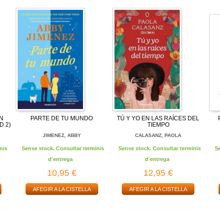
N
PARTE DE TU MUNDO
TÚ Y YO EN LAS RAÍCES DEL
D 2)
TIEMPO
JIMENEZ, ABBY
CALASANZ, PAOLA
nis
Sense stock. Consultar terminis
Sense stock. Consultar terminis
S
d'entrega
d'entrega
10,95 €
12,95 €
AFEGIR A LA CISTELLA
AFEGIR A LA CISTELLA