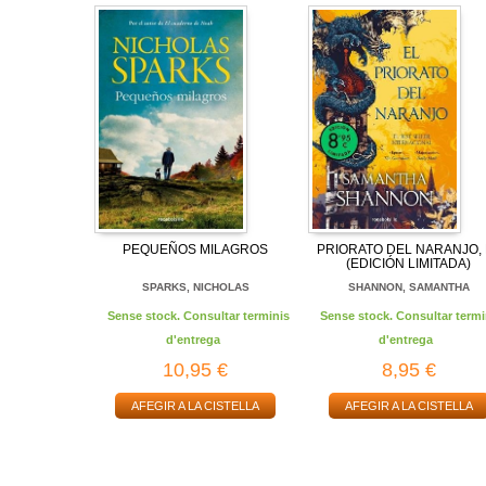
PEQUEÑOS MILAGROS
PRIORATO DEL NARANJO, 
(EDICIÓN LIMITADA)
SPARKS, NICHOLAS
SHANNON, SAMANTHA
Sense stock. Consultar terminis
Sense stock. Consultar termi
d'entrega
d'entrega
10,95 €
8,95 €
AFEGIR A LA CISTELLA
AFEGIR A LA CISTELLA