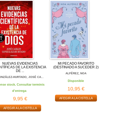
NUEVAS EVIDENCIAS
MI PECADO FAVORITO
NTÍFICAS DE LA EXISTENCIA
(DESTINADO A SUCEDER 2)
DE ...
ALFÉREZ, NOA
NZÁLEZ-HURTADO, JOSÉ CA...
Disponible
ense stock. Consultar terminis
10,95 €
d'entrega
9,95 €
AFEGIR A LA CISTELLA
AFEGIR A LA CISTELLA