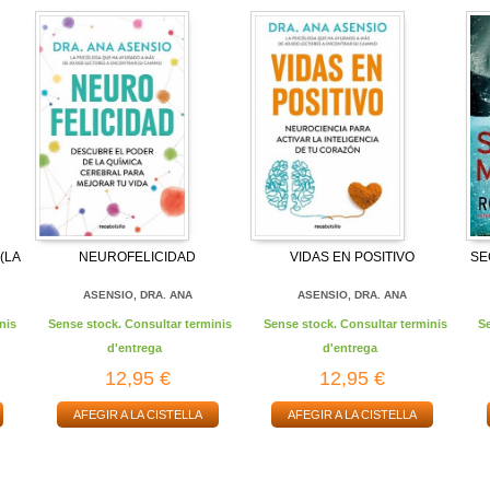
(LA
NEUROFELICIDAD
VIDAS EN POSITIVO
SE
ASENSIO, DRA. ANA
ASENSIO, DRA. ANA
nis
Sense stock. Consultar terminis
Sense stock. Consultar terminis
S
d'entrega
d'entrega
12,95 €
12,95 €
AFEGIR A LA CISTELLA
AFEGIR A LA CISTELLA