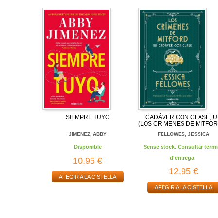
SIEMPRE TUYO
CADÁVER CON CLASE, U
(LOS CRÍMENES DE MITFOR
JIMENEZ, ABBY
FELLOWES, JESSICA
Disponible
Sense stock. Consultar termi
d'entrega
10,95 €
12,95 €
AFEGIR A LA CISTELLA
AFEGIR A LA CISTELLA