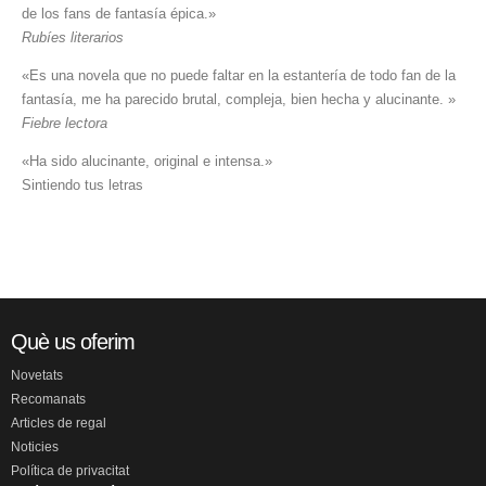
de los fans de fantasía épica.»
Rubíes literarios
«Es una novela que no puede faltar en la estantería de todo fan de la
fantasía, me ha parecido brutal, compleja, bien hecha y alucinante. »
Fiebre lectora
«Ha sido alucinante, original e intensa.»
Sintiendo tus letras
Què us oferim
Novetats
Recomanats
Articles de regal
Noticies
Política de privacitat