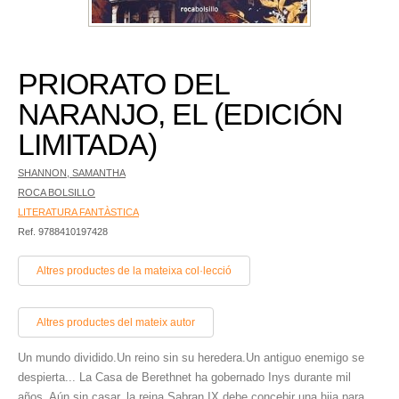
PRIORATO DEL
NARANJO, EL (EDICIÓN
LIMITADA)
SHANNON, SAMANTHA
ROCA BOLSILLO
LITERATURA FANTÀSTICA
Ref. 9788410197428
Altres productes de la mateixa col·lecció
Altres productes del mateix autor
Un mundo dividido.Un reino sin su heredera.Un antiguo enemigo se
despierta... La Casa de Berethnet ha gobernado Inys durante mil
años. Aún sin casar, la reina Sabran IX debe concebir una hija para