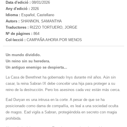
Data d'edició :
08/01/2026
Any d'edició :
2026
Idioma :
Español, Castellano
Autors :
SHANNON, SAMANTHA
Traductores :
RIZZO TORTUERO, JORGE
Nº de pàgines :
864
Col·lecció :
CAMPAÑA AHORA POR MENOS
Un mundo dividido.
Un reino sin su heredera.
Un antiguo enemigo se despierta...
La Casa de Berethnet ha gobernado Inys durante mil años. Aún sin
casar, la reina Sabran IX debe concebir una hija para proteger a su
reino de la destrucción. Pero los asesinos cada vez están más cerca.
Ead Duryan es una intrusa en la corte. A pesar de que se ha
posicionado como dama de compañía, es leal a una sociedad oculta
de magos. Ead vigila a Sabran, protegiéndola en secreto con magia
prohibida.