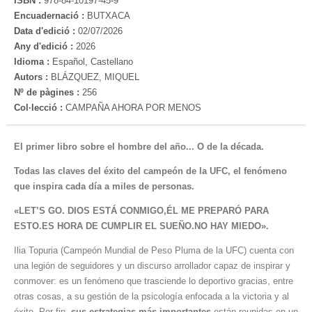
ISBN :
978-84-10197-45-9
Encuadernació :
BUTXACA
Data d'edició :
02/07/2026
Any d'edició :
2026
Idioma :
Español, Castellano
Autors :
BLÁZQUEZ, MIQUEL
Nº de pàgines :
256
Col·lecció :
CAMPAÑA AHORA POR MENOS
El primer libro sobre el hombre del año... O de la década.
Todas las claves del éxito del campeón de la UFC, el fenómeno
que inspira cada día a miles de personas.
«LET’S GO. DIOS ESTÁ CONMIGO,ÉL ME PREPARÓ PARA
ESTO.ES HORA DE CUMPLIR EL SUEÑO.NO HAY MIEDO».
Ilia Topuria (Campeón Mundial de Peso Pluma de la UFC) cuenta con
una legión de seguidores y un discurso arrollador capaz de inspirar y
conmover: es un fenómeno que trasciende lo deportivo gracias, entre
otras cosas, a su gestión de la psicología enfocada a la victoria y al
éxito. Por fin,
sus estrategias más importantes
están reunidas en un