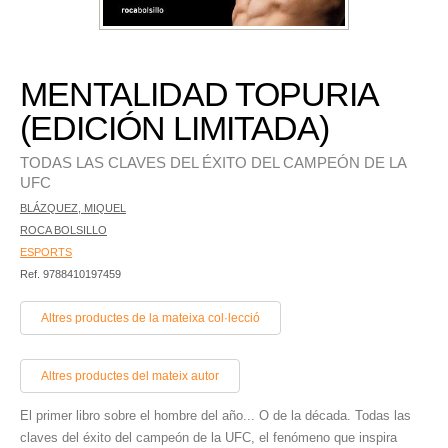
MENTALIDAD TOPURIA
(EDICIÓN LIMITADA)
TODAS LAS CLAVES DEL ÉXITO DEL CAMPEÓN DE LA
UFC
BLÁZQUEZ, MIQUEL
ROCA BOLSILLO
ESPORTS
Ref. 9788410197459
Altres productes de la mateixa col·lecció
Altres productes del mateix autor
El primer libro sobre el hombre del año... O de la década. Todas las
claves del éxito del campeón de la UFC, el fenómeno que inspira