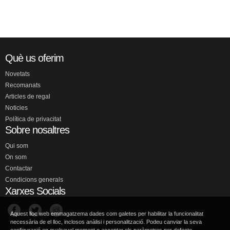
Què us oferim
Novetats
Recomanats
Articles de regal
Noticies
Política de privacitat
Sobre nosaltres
Qui som
On som
Contactar
Condicions generals
Xarxes Socials
Aquest lloc web emmagatzema dades com galetes per habilitar la funcionalitat
necessària de el lloc, inclosos anàlisi i personalització. Podeu canviar la seva