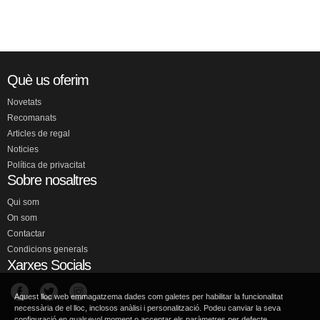
Què us oferim
Novetats
Recomanats
Articles de regal
Noticies
Política de privacitat
Sobre nosaltres
Qui som
On som
Contactar
Condicions generals
Xarxes Socials
Aquest lloc web emmagatzema dades com galetes per habilitar la funcionalitat
necessària de el lloc, inclosos anàlisi i personalització. Podeu canviar la seva
configuració en qualsevol moment o acceptar els paràmetres per defecte.