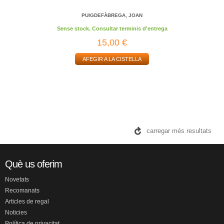
PUIGDEFÀBREGA, JOAN
Sense stock. Consultar terminis d'entrega
15,00 €
AFEGIR A LA CISTELLA
carregar més resultats
Què us oferim
Novetats
Recomanats
Articles de regal
Noticies
Política de privacitat