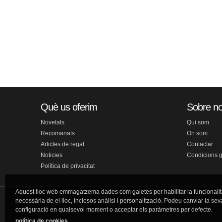
Què us oferim
Sobre no
Novetats
Qui som
Recomanats
On som
Articles de regal
Contactar
Noticies
Condicions 
Política de privacitat
Aquest lloc web emmagatzema dades com galetes per habilitar la funcionalit
necessària de el lloc, inclosos anàlisi i personalització. Podeu canviar la sev
configuració en qualsevol moment o acceptar els paràmetres per defecte.
política de cookies