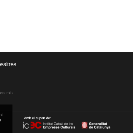
saltres
generals
at
a