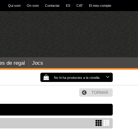
Qui som
On som
Contactar
ES
CAT
El meu compte
les de regal
Jocs
No hi ha productes a la cistella
TORNAR