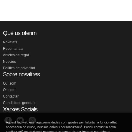
Què us oferim
Novetats
Recomanats
Articles de regal
Noticies
Política de privacitat
Sobre nosaltres
Qui som
On som
Contactar
Condicions generals
Xarxes Socials
Aquest lloc web emmagatzema dades com galetes per habilitar la funcionalitat
necessària de el lloc, inclosos anàlisi i personalització. Podeu canviar la seva
configuració en qualsevol moment o acceptar els paràmetres per defecte.