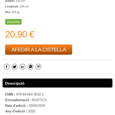
Ample:
150 cm
Longitud:
230 cm
Pes:
400 gr
Disponible
20,90 €
AFEGIR A LA CISTELLA
Descripció
ISBN :
978-84-664-3532-1
Encuadernació :
RUSTICA
Data d'edició :
03/06/2026
Any d'edició :
2026