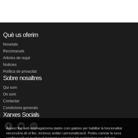
Què us oferim
Novetats
Recomanats
Articles de regal
Noticies
Política de privacitat
Sobre nosaltres
Qui som
On som
Contactar
Condicions generals
Xarxes Socials
Aquest lloc web emmagatzema dades com galetes per habilitar la funcionalitat
necessària de el lloc, inclosos anàlisi i personalització. Podeu canviar la seva