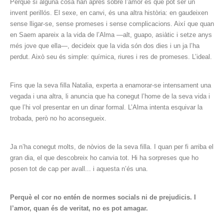
Perquè si alguna cosa han après sobre l’amor és que pot ser un
invent perillós. El sexe, en canvi, és una altra història: en gaudeixen
sense lligar-se, sense promeses i sense complicacions. Així que quan
en Saem apareix a la vida de l’Alma —alt, guapo, asiàtic i setze anys
més jove que ella—, decideix que la vida són dos dies i un ja l’ha
perdut. Això seu és simple: química, riures i res de promeses. L’ideal.
Fins que la seva filla Natalia, experta a enamorar-se intensament una
vegada i una altra, li anuncia que ha conegut l’home de la seva vida i
que l’hi vol presentar en un dinar formal. L’Alma intenta esquivar la
trobada, però no ho aconsegueix.
Ja n’ha conegut molts, de nòvios de la seva filla. I quan per fi arriba el
gran dia, el que descobreix ho canvia tot. Hi ha sorpreses que ho
posen tot de cap per avall... i aquesta n’és una.
Perquè el cor no entén de normes socials ni de prejudicis. I
l’amor, quan és de veritat, no es pot amagar.