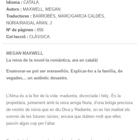
Idioma :
CATALÀ
Autors :
MAXWELL, MEGAN
Traductores :
BARROBÉS, MARC/GARCIA CALDÉS,
NÚRIA/RAIGAL ARAN, J
Nº de pàgines :
656
Col·lecció :
CLÀSSICA
MEGAN MAXWELL
La reina de la novel·la romàntica, ara en català!
Enamorar-se pot ser meravellós. Explicar-ho a la família, de
vegades… un autèntic desastre.
L’Alma és a la flor de la vida: madureta, divorciada i feliç. És la
propietària, juntament amb la seva amiga Nuria, d’una botiga preciosa
de vestits de núvia que es diu Diva y Radiante, on es fan realitat els
somnis de les futures núvies, encara que dubten molt que elles
passin algun cop per l’altar.