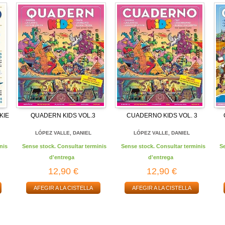
KIE
QUADERN KIDS VOL.3
CUADERNO KIDS VOL. 3
LÓPEZ VALLE, DANIEL
LÓPEZ VALLE, DANIEL
nis
Sense stock. Consultar terminis
Sense stock. Consultar terminis
S
d'entrega
d'entrega
12,90 €
12,90 €
AFEGIR A LA CISTELLA
AFEGIR A LA CISTELLA