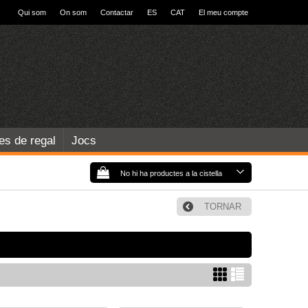
Qui som
On som
Contactar
ES
CAT
El meu compte
les de regal
Jocs
No hi ha productes a la cistella
TORNAR