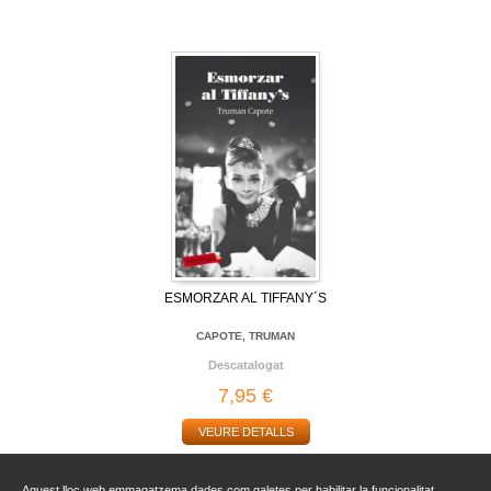
ESMORZAR AL TIFFANY´S
CAPOTE, TRUMAN
Descatalogat
7,95 €
VEURE DETALLS
Aquest lloc web emmagatzema dades com galetes per habilitar la funcionalitat