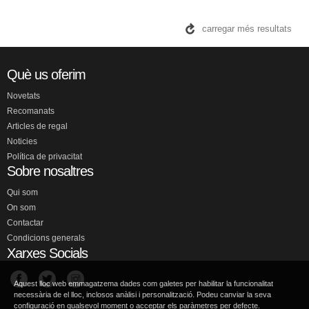
carregar més resultats
Què us oferim
Novetats
Recomanats
Articles de regal
Noticies
Política de privacitat
Sobre nosaltres
Qui som
On som
Contactar
Condicions generals
Xarxes Socials
Aquest lloc web emmagatzema dades com galetes per habilitar la funcionalitat
necessària de el lloc, inclosos anàlisi i personalització. Podeu canviar la seva
configuració en qualsevol moment o acceptar els paràmetres per defecte.