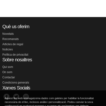
Què us oferim
Novetats
Recomanats
Articles de regal
Noticies
Política de privacitat
Sobre nosaltres
Qui som
On som
Contactar
Condicions generals
Xarxes Socials
Aquest lloc web emmagatzema dades com galetes per habilitar la funcionalitat
necessària de el lloc, inclosos anàlisi i personalització. Podeu canviar la seva
configuració en qualsevol moment o acceptar els paràmetres per defecte.