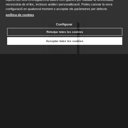
necessària de el lloc, inclosos anàlisi i personalització. Podeu canviar la seva
configuració en qualsevol moment o acceptar els paràmetres per defecte.
política de cookies
Configurar
Rebutjar totes les cookies
Acceptar totes les cookies
BIBLIA CATÓLICA EN ESPAÑOL. BODA, BAUTIZO, PRIMERA...
AA.DD.
Disponible
25,90 €
AFEGIR A LA CISTELLA