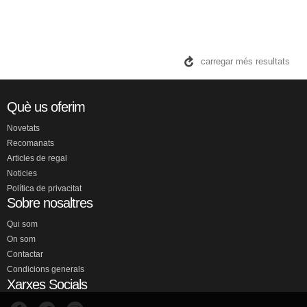
carregar més resultats
Què us oferim
Novetats
Recomanats
Articles de regal
Noticies
Política de privacitat
Sobre nosaltres
Qui som
On som
Contactar
Condicions generals
Xarxes Socials