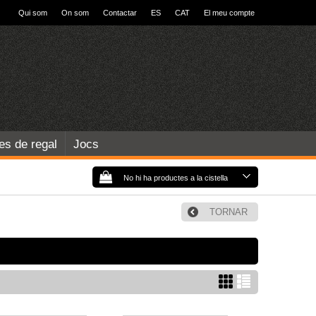
Qui som
On som
Contactar
ES
CAT
El meu compte
les de regal
Jocs
No hi ha productes a la cistella
TORNAR