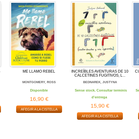
S
ME LLAMO REBEL
INCREÍBLES AVENTURAS DE 10
C
CALCETINES FUGITIVOS, L...
MONTGOMERY, ROSS
BEDNAREK, JUSTYNA
Disponible
Sense stock. Consultar terminis
S
d'entrega
16,90 €
15,90 €
AFEGIR A LA CISTELLA
AFEGIR A LA CISTELLA