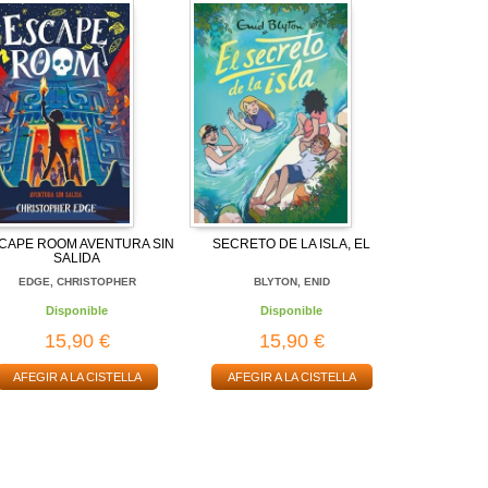
CAPE ROOM AVENTURA SIN
SECRETO DE LA ISLA, EL
SALIDA
EDGE, CHRISTOPHER
BLYTON, ENID
Disponible
Disponible
15,90 €
15,90 €
AFEGIR A LA CISTELLA
AFEGIR A LA CISTELLA