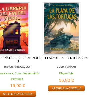
BRERÍA DEL FIN DEL MUNDO,
PLAYA DE LAS TORTUGAS, LA
LA
BRAUN-ARNOLD, LILY
GOLD, HANNAH
ense stock. Consultar terminis
Disponible
d'entrega
16,90 €
16,90 €
AFEGIR A LA CISTELLA
AFEGIR A LA CISTELLA