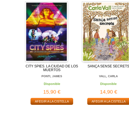
CITY SPIES. LA CIUDAD DE LOS
SANÇA SENSE SECRET
MUERTOS
PONTI, JAMES
VALL, CARLA
Disponible
Disponible
15,90 €
14,90 €
AFEGIR A LA CISTELLA
AFEGIR A LA CISTELLA