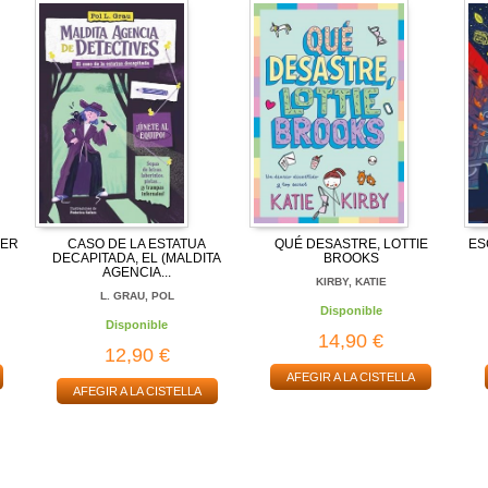
CER
CASO DE LA ESTATUA
QUÉ DESASTRE, LOTTIE
ES
DECAPITADA, EL (MALDITA
BROOKS
AGENCIA...
KIRBY, KATIE
L. GRAU, POL
Disponible
Disponible
14,90 €
12,90 €
AFEGIR A LA CISTELLA
AFEGIR A LA CISTELLA