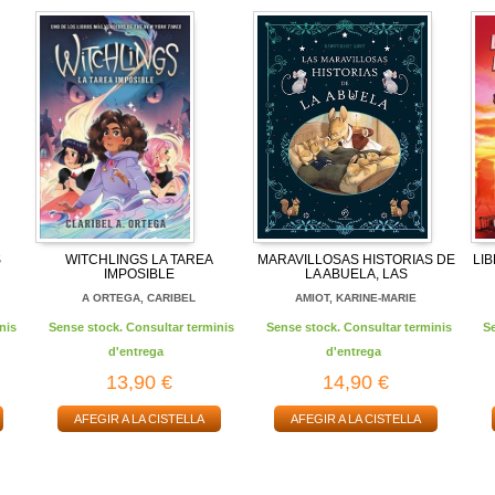
S
WITCHLINGS LA TAREA
MARAVILLOSAS HISTORIAS DE
LI
IMPOSIBLE
LA ABUELA, LAS
A ORTEGA, CARIBEL
AMIOT, KARINE-MARIE
nis
Sense stock. Consultar terminis
Sense stock. Consultar terminis
S
d'entrega
d'entrega
13,90 €
14,90 €
AFEGIR A LA CISTELLA
AFEGIR A LA CISTELLA