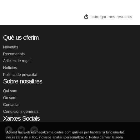
carregar més resultats
Què us oferim
Novetats
Recomanats
Articles de regal
Noticies
Política de privacitat
Sobre nosaltres
Qui som
On som
Contactar
Condicions generals
Xarxes Socials
Aquest lloc web emmagatzema dades com galetes per habilitar la funcionalitat
necessària de el lloc, inclosos anàlisi i personalització. Podeu canviar la seva