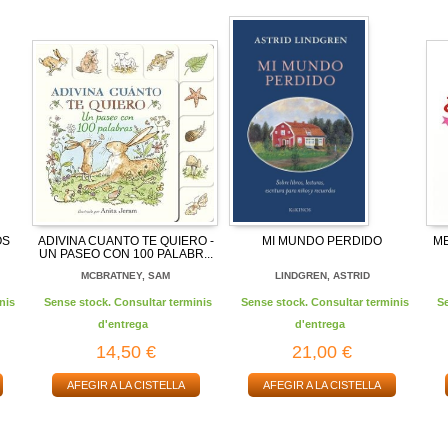
OS
ADIVINA CUANTO TE QUIERO -
MI MUNDO PERDIDO
ME
UN PASEO CON 100 PALABR...
MCBRATNEY, SAM
LINDGREN, ASTRID
nis
Sense stock. Consultar terminis
Sense stock. Consultar terminis
S
d'entrega
d'entrega
14,50 €
21,00 €
AFEGIR A LA CISTELLA
AFEGIR A LA CISTELLA