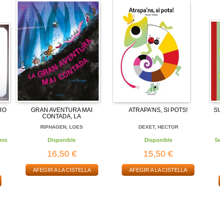
RO
GRAN AVENTURA MAI
ATRAPA'NS, SI POTS!
S
CONTADA, LA
RIPHAGEN, LOES
DEXET, HECTOR
nis
Disponible
Disponible
S
16,50 €
15,50 €
AFEGIR A LA CISTELLA
AFEGIR A LA CISTELLA