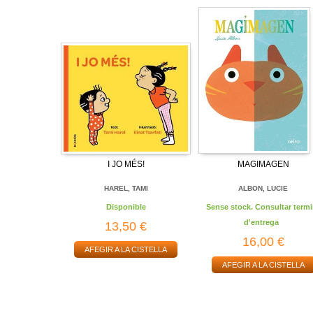
I JO MÉS!
MAGIMAGEN
HAREL, TAMI
ALBON, LUCIE
Disponible
Sense stock. Consultar termi
d'entrega
13,50 €
16,00 €
AFEGIR A LA CISTELLA
AFEGIR A LA CISTELLA