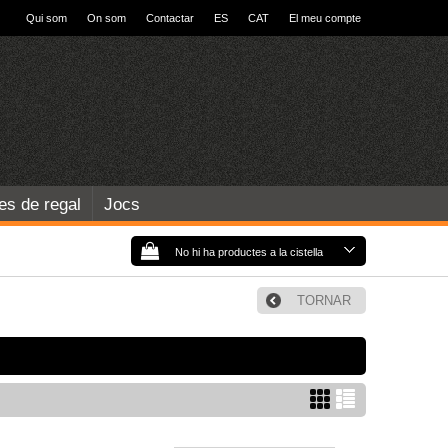
Qui som
On som
Contactar
ES
CAT
El meu compte
les de regal
Jocs
No hi ha productes a la cistella
TORNAR