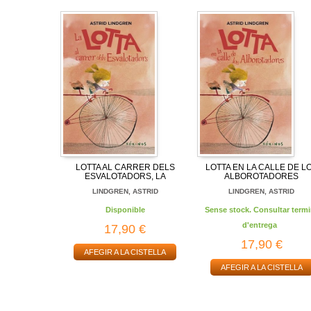
LOTTA AL CARRER DELS
LOTTA EN LA CALLE DE L
ESVALOTADORS, LA
ALBOROTADORES
LINDGREN, ASTRID
LINDGREN, ASTRID
Disponible
Sense stock. Consultar termi
d'entrega
17,90 €
17,90 €
AFEGIR A LA CISTELLA
AFEGIR A LA CISTELLA