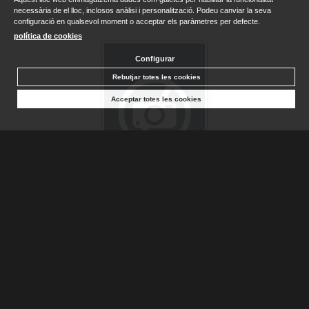
necessària de el lloc, inclosos anàlisi i personalització. Podeu canviar la seva
configuració en qualsevol moment o acceptar els paràmetres per defecte.
política de cookies
Configurar
Rebutjar totes les cookies
Acceptar totes les cookies
ENDEVINA COM T'ESTIMO. LLIBRE TRENCACLOSQUES
MCBRATNEY, SAM ; ESCARDÓ,...
Sense stock. Consultar terminis d'entrega
15,50 €
AFEGIR A LA CISTELLA