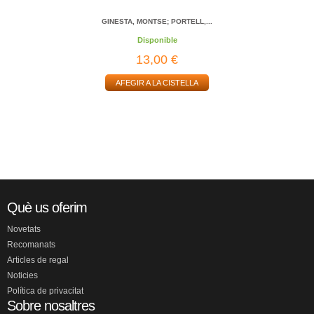
GINESTA, MONTSE; PORTELL,...
Disponible
13,00 €
AFEGIR A LA CISTELLA
Què us oferim
Novetats
Recomanats
Articles de regal
Noticies
Política de privacitat
Sobre nosaltres