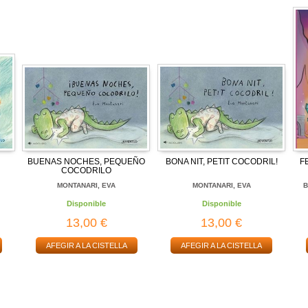
BUENAS NOCHES, PEQUEÑO
BONA NIT, PETIT COCODRIL!
F
COCODRILO
MONTANARI, EVA
MONTANARI, EVA
B
Disponible
Disponible
13,00 €
13,00 €
AFEGIR A LA CISTELLA
AFEGIR A LA CISTELLA