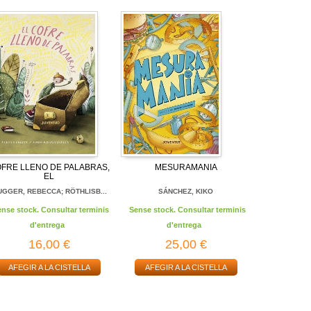
FRE LLENO DE PALABRAS,
MESURAMANIA
EL
GGER, REBECCA; RÖTHLISB...
SÁNCHEZ, KIKO
ense stock. Consultar terminis
Sense stock. Consultar terminis
d'entrega
d'entrega
16,00 €
25,00 €
AFEGIR A LA CISTELLA
AFEGIR A LA CISTELLA