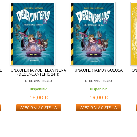
L
UNA OFERTA MOLT LLAMINERA
UNA OFERTA MUY GOLOSA
ON
(DESENCANTERIS 24H)
C. REYNA, PABLO
C. REYNA, PABLO
Disponible
Disponible
16,00 €
16,00 €
AFEGIR A LA CISTELLA
AFEGIR A LA CISTELLA