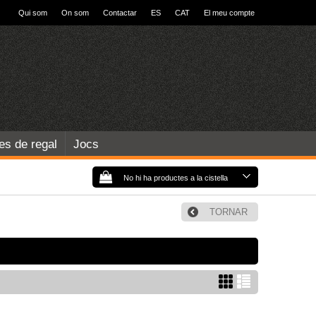
Qui som
On som
Contactar
ES
CAT
El meu compte
les de regal
Jocs
No hi ha productes a la cistella
TORNAR