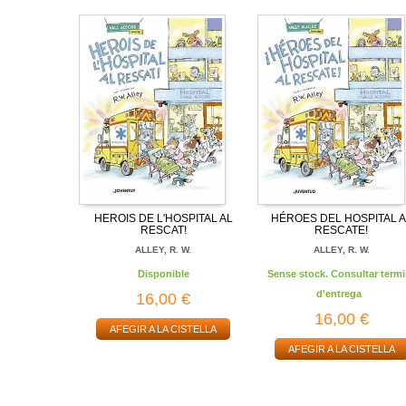
HEROIS DE L'HOSPITAL AL
HÉROES DEL HOSPITAL A
RESCAT!
RESCATE!
ALLEY, R. W.
ALLEY, R. W.
Disponible
Sense stock. Consultar termi
d'entrega
16,00 €
16,00 €
AFEGIR A LA CISTELLA
AFEGIR A LA CISTELLA