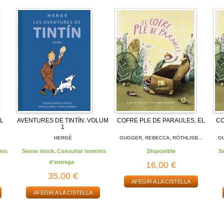
L
AVENTURES DE TINTÍN. VOLUM
COFRE PLE DE PARAULES, EL
CO
1
HERGÉ
GUGGER, REBECCA; RÖTHLISB...
GU
nis
Sense stock. Consultar terminis
Disponible
S
d'entrega
16,00 €
35,00 €
AFEGIR A LA CISTELLA
AFEGIR A LA CISTELLA