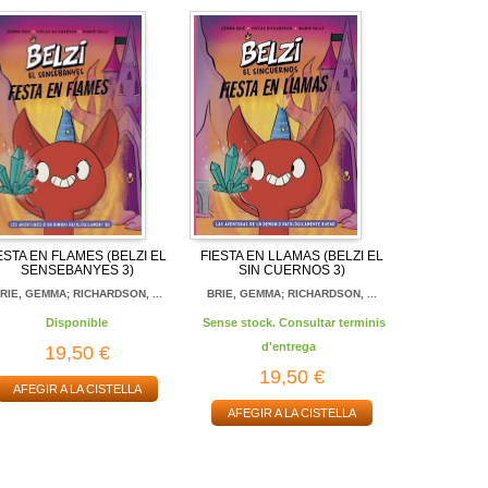
ESTA EN FLAMES (BELZI EL
FIESTA EN LLAMAS (BELZI EL
SENSEBANYES 3)
SIN CUERNOS 3)
RIE, GEMMA; RICHARDSON, ...
BRIE, GEMMA; RICHARDSON, ...
Disponible
Sense stock. Consultar terminis
d'entrega
19,50 €
19,50 €
AFEGIR A LA CISTELLA
AFEGIR A LA CISTELLA