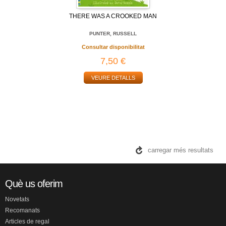
THERE WAS A CROOKED MAN
PUNTER, RUSSELL
Consultar disponibilitat
7,50 €
VEURE DETALLS
carregar més resultats
Què us oferim
Novetats
Recomanats
Articles de regal