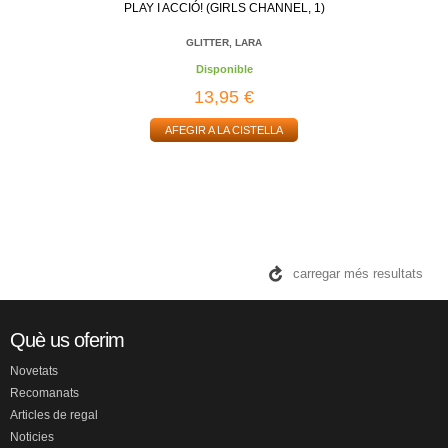
PLAY I ACCIÓ! (GIRLS CHANNEL, 1)
GLITTER, LARA
Disponible
13,95 €
AFEGIR A LA CISTELLA
carregar més resultats
Què us oferim
Novetats
Recomanats
Articles de regal
Noticies