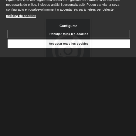
necessària de el lloc, inclosos anàlisi i personalització. Podeu canviar la seva
configuració en qualsevol moment o acceptar els paràmetres per defecte.
política de cookies
Configurar
Rebutjar totes les cookies
Acceptar totes les cookies
MARLENE. NACE EL TANGO NACE UN AMOR
BONELLI, FLORENCIA
Sense stock. Consultar terminis d'entrega
18,00 €
AFEGIR A LA CISTELLA