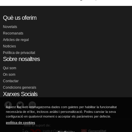
Què us oferim
Novetats
Recomanats
Articles de regal
Noticies
Política de privacitat
Sobre nosaltres
Qui som
On som
Contactar
Condicions generals
Xarxes Socials
Aquest lloc web emmagatzema dades com galetes per habilitar la funcionalitat
necessària de el lloc, inclosos anàlisi i personalització. Podeu canviar la seva
configuració en qualsevol moment o acceptar els paràmetres per defecte.
política de cookies