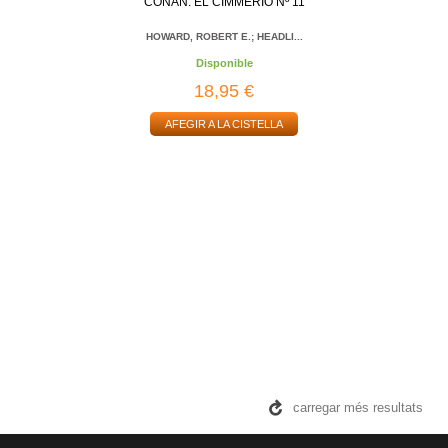
CONAN: EL CIMMERIO Nº 11
HOWARD, ROBERT E.; HEADLI...
Disponible
18,95 €
AFEGIR A LA CISTELLA
carregar més resultats