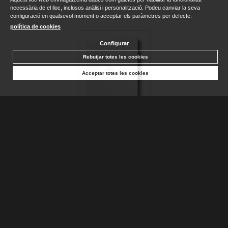
necessària de el lloc, inclosos anàlisi i personalització. Podeu canviar la seva
configuració en qualsevol moment o acceptar els paràmetres per defecte.
política de cookies
Configurar
Rebutjar totes les cookies
Acceptar totes les cookies
BIBLIA CATÓLICA EN ESPAÑOL. BODA, BAUTIZO, PRIMERA...
AA.DD.
Disponible
25,90 €
AFEGIR A LA CISTELLA