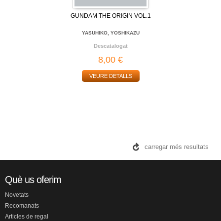
GUNDAM THE ORIGIN VOL.1
YASUHIKO, YOSHIKAZU
Descatalogat
8,00 €
VEURE DETALLS
carregar més resultats
Què us oferim
Novetats
Recomanats
Articles de regal