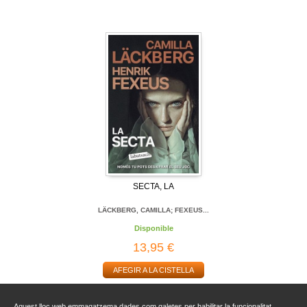
SECTA, LA
LÄCKBERG, CAMILLA; FEXEUS...
Disponible
13,95 €
AFEGIR A LA CISTELLA
Aquest lloc web emmagatzema dades com galetes per habilitar la funcionalitat