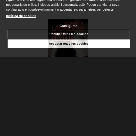
necessària de el lloc, inclosos anàlisi i personalització. Podeu canviar la seva
configuració en qualsevol moment o acceptar els paràmetres per defecte.
política de cookies
Configurar
Rebutjar totes les cookies
Acceptar totes les cookies
MIRATGE, EL
LÄCKBERG, CAMILLA; FEXEUS...
Sense stock. Consultar terminis d'entrega
23,90 €
AFEGIR A LA CISTELLA