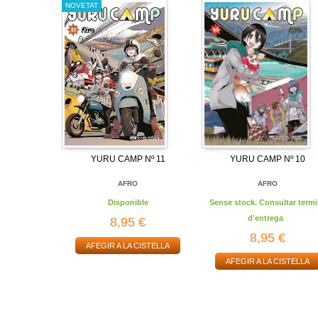
NOVETAT
YURU CAMP Nº 11
YURU CAMP Nº 10
AFRO
AFRO
Disponible
Sense stock. Consultar termi
d'entrega
8,95 €
8,95 €
AFEGIR A LA CISTELLA
AFEGIR A LA CISTELLA