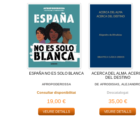
ESPAÑA NO ES SOLO BLANCA
ACERCA DEL ALMA. ACER
DEL DESTINO
AFROPODEROSSA
DE AFRODISIAS, ALEJANDR
Consultar disponibilitat
Descatalogat
19,00 €
35,00 €
VEURE DETALLS
VEURE DETALLS