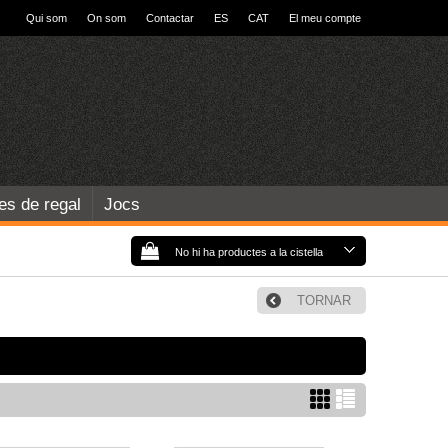
Qui som
On som
Contactar
ES
CAT
El meu compte
les de regal
Jocs
No hi ha productes a la cistella
TORNAR