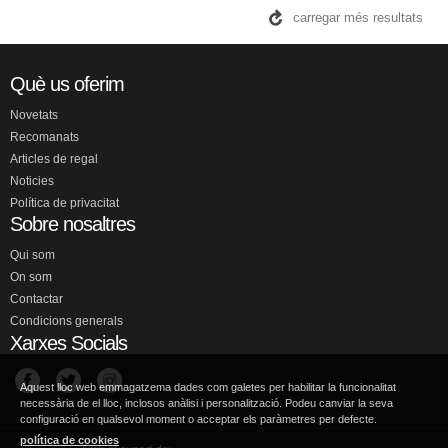
carregar més resultats
Què us oferim
Novetats
Recomanats
Articles de regal
Noticies
Política de privacitat
Sobre nosaltres
Qui som
On som
Contactar
Condicions generals
Xarxes Socials
Aquest lloc web emmagatzema dades com galetes per habilitar la funcionalitat
necessària de el lloc, inclosos anàlisi i personalització. Podeu canviar la seva
configuració en qualsevol moment o acceptar els paràmetres per defecte.
política de cookies