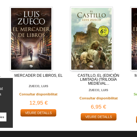
L
MERCADER DE LIBROS, EL
CASTILLO, EL (EDICIÓN
M
LIMITADA) (TRILOGÍA
MEDIEVAL...
ZUECO, LUIS
at
ZUECO, LUIS
a
Consultar disponibilitat
S
Consultar disponibilitat
12,95 €
6,95 €
VEURE DETALLS
VEURE DETALLS
ies