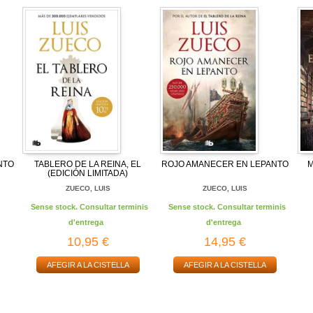
NTO
TABLERO DE LA REINA, EL
ROJO AMANECER EN LEPANTO
M
(EDICIÓN LIMITADA)
ZUECO, LUIS
ZUECO, LUIS
Sense stock. Consultar terminis
Sense stock. Consultar terminis
d'entrega
d'entrega
10,95 €
14,95 €
AFEGIR A LA CISTELLA
AFEGIR A LA CISTELLA