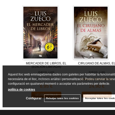
MERCADER DE LIBROS, EL
CIRUJANO DE ALMAS, E
(EDICIÓN LIMITADA)
ZUECO, LUIS
ZUECO, LUIS
Aquest lloc web emmagatzema dades com galetes per habilitar la funcionalit
necessària de el lloc, inclosos anàlisi i personalització. Podeu canviar la sev
Descatalogat
Consultar disponibilitat
configuració en qualsevol moment o acceptar els paràmetres per defecte.
6,95 €
24,90 €
política de cookies
VEURE DETALLS
VEURE DETALLS
Configurar
Rebutjar totes les cookies
Acceptar totes les cook