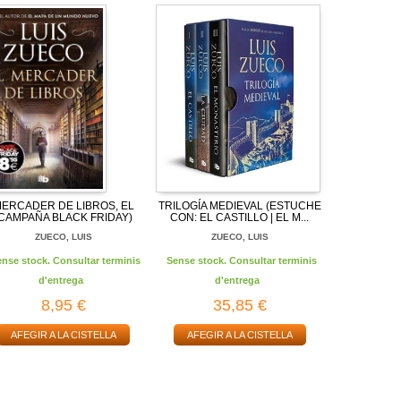
ERCADER DE LIBROS, EL
TRILOGÍA MEDIEVAL (ESTUCHE
(CAMPAÑA BLACK FRIDAY)
CON: EL CASTILLO | EL M...
ZUECO, LUIS
ZUECO, LUIS
ense stock. Consultar terminis
Sense stock. Consultar terminis
d'entrega
d'entrega
8,95 €
35,85 €
AFEGIR A LA CISTELLA
AFEGIR A LA CISTELLA