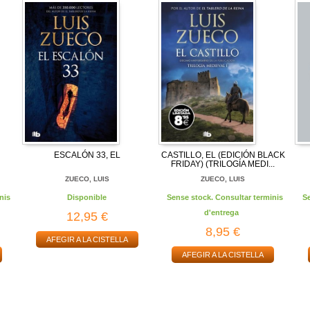
ESCALÓN 33, EL
CASTILLO, EL (EDICIÓN BLACK
FRIDAY) (TRILOGÍA MEDI...
ZUECO, LUIS
ZUECO, LUIS
nis
Disponible
Sense stock. Consultar terminis
S
d'entrega
12,95 €
8,95 €
AFEGIR A LA CISTELLA
AFEGIR A LA CISTELLA