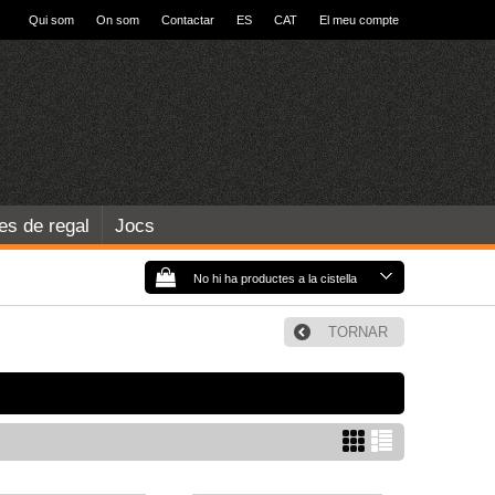
Qui som
On som
Contactar
ES
CAT
El meu compte
les de regal
Jocs
No hi ha productes a la cistella
TORNAR