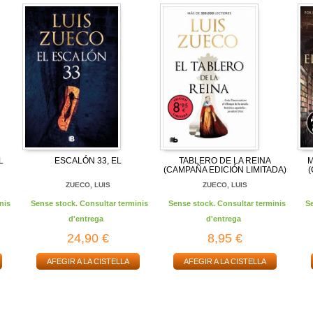
L
ESCALÓN 33, EL
TABLERO DE LA REINA
M
(CAMPAÑA EDICIÓN LIMITADA)
ZUECO, LUIS
ZUECO, LUIS
nis
Sense stock. Consultar terminis
Sense stock. Consultar terminis
S
d'entrega
d'entrega
24,90 €
8,95 €
AFEGIR A LA CISTELLA
AFEGIR A LA CISTELLA