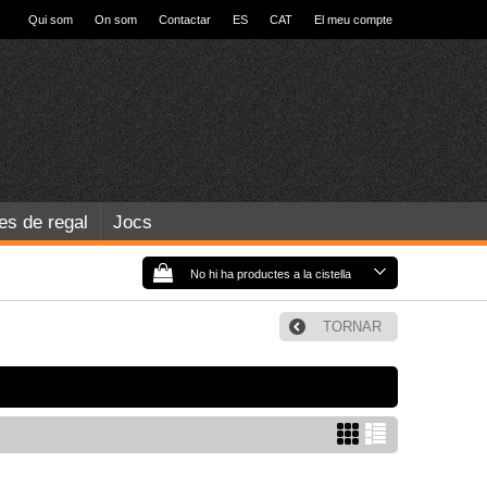
Qui som
On som
Contactar
ES
CAT
El meu compte
les de regal
Jocs
No hi ha productes a la cistella
TORNAR