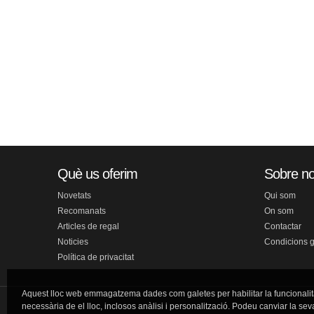
Què us oferim
Sobre no
Novetats
Qui som
Recomanats
On som
Articles de regal
Contactar
Noticies
Condicions 
Política de privacitat
Aquest lloc web emmagatzema dades com galetes per habilitar la funcionalit
necessària de el lloc, inclosos anàlisi i personalització. Podeu canviar la sev