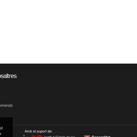
saltres
generals
at
a