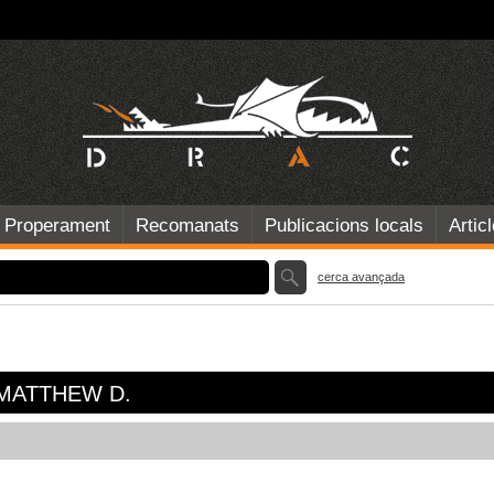
Properament
Recomanats
Publicacions locals
Artic
cerca avançada
, MATTHEW D.